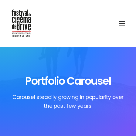
Portfolio Carousel
Carousel steadily growing in popularity over
the past few years.